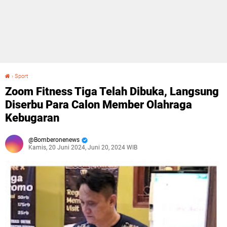
›
Sport
Zoom Fitness Tiga Telah Dibuka, Langsung Diserbu Para Calon Member Olahraga Kebugaran
Zoom Fitness Tiga Telah Dibuka, Langsung
Diserbu Para Calon Member Olahraga
Kebugaran
Bomberonenews
Kamis, 20 Juni 2024, Juni 20, 2024 WIB