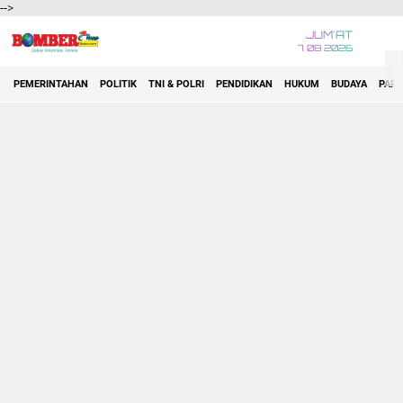
-->
JUM'AT
7 08 2026
PEMERINTAHAN
POLITIK
TNI & POLRI
PENDIDIKAN
HUKUM
BUDAYA
PARA