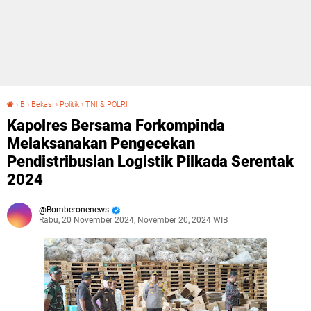
›
B
›
Bekasi
›
Politik
›
TNI & POLRI
Kapolres Bersama Forkompinda Melaksanakan Pengecekan Pendistribusian Logistik Pilkada Serentak 2024
Kapolres Bersama Forkompinda
Melaksanakan Pengecekan
Pendistribusian Logistik Pilkada Serentak
2024
Bomberonenews
Rabu, 20 November 2024, November 20, 2024 WIB