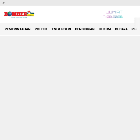
-->
JUM'AT
7 08 2026
PEMERINTAHAN
POLITIK
TNI & POLRI
PENDIDIKAN
HUKUM
BUDAYA
PARA